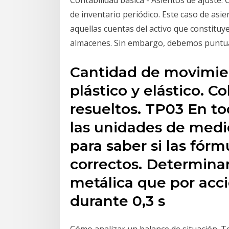
Contabilidad básica - Asientos de ajuste: 
de inventario periódico. Este caso de as
aquellas cuentas del activo que constituye
almacenes. Sin embargo, debemos puntuali
Cantidad de movimie
plástico y elástico. C
resueltos. TP03 En to
las unidades de medi
para saber si las fórm
correctos. Determina
metálica que por acc
durante 0,3 s
Cómo analizar un balance de situación. T