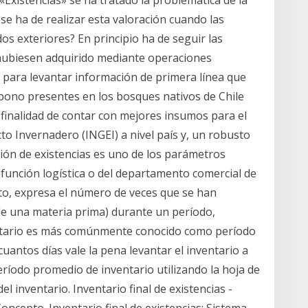
, «Existencias» se ha tratado la problemática de la
se ha de realizar esta valoración cuando las
os exteriores? En principio ha de seguir las
 hubiesen adquirido mediante operaciones
 para levantar información de primera línea que
rbono presentes en los bosques nativos de Chile
 finalidad de contar con mejores insumos para el
cto Invernadero (INGEI) a nivel país y, un robusto
ción de existencias es uno de los parámetros
a función logística o del departamento comercial de
to, expresa el número de veces que se han
 de una materia prima) durante un período,
ntario es más comúnmente conocido como período
cuantos días vale la pena levantar el inventario a
íodo promedio de inventario utilizando la hoja de
el inventario. Inventario final de existencias -