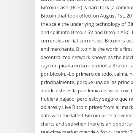
Bitcoin Cash (BCH) is hard fork (a commun
Bitcoin that took effect on August 1st, 20
the scale the underlying technology of B
and split into Bitcoin SV and Bitcoin ABC.
currencies or fiat currencies. Bitcoin is
and merchants. Bitcoin is the world's fir
decentralized network known as the bloc
cayó en picada en la criptobolsa Kraken, 
por bitcoin. -Lo primero de todo, calma, 
principalmente, porque una de las princip
donde esté es la pandemia del virus covid-
hubiera bajado, pero estoy seguro que no
dólares y Live Bitcoin prices from all mar
date with the latest Bitcoin price movem
charts and see when there is an opportunit
real-time market overview for currently 3