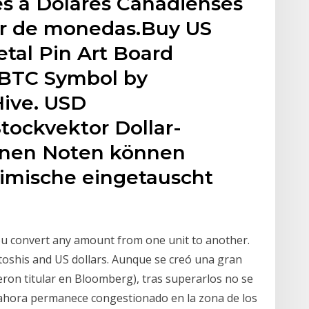
es a Dólares Canadienses
or de monedas.Buy US
tal Pin Art Board
 BTC Symbol by
ive. USD
ockvektor Dollar-
nnen Noten können
eimische eingetauscht
you convert any amount from one unit to another.
oshis and US dollars. Aunque se creó una gran
eron titular en Bloomberg), tras superarlos no se
 ahora permanece congestionado en la zona de los