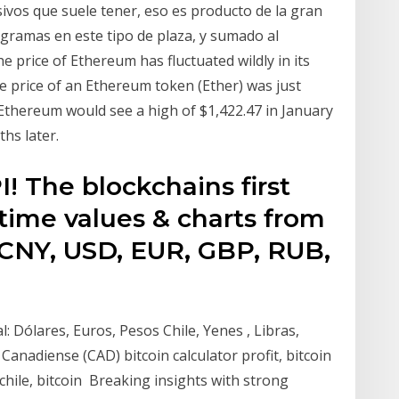
ivos que suele tener, eso es producto de la gran
gramas en este tipo de plaza, y sumado al
 price of Ethereum has fluctuated wildly in its
the price of an Ethereum token (Ether) was just
f Ethereum would see a high of $1,422.47 in January
hs later.
I! The blockchains first
time values & charts from
 CNY, USD, EUR, GBP, RUB,
l: Dólares, Euros, Pesos Chile, Yenes , Libras,
anadiense (CAD) bitcoin calculator profit, bitcoin
n chile, bitcoin Breaking insights with strong