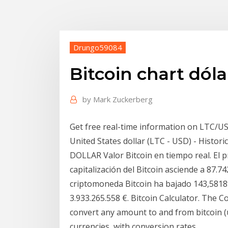
Drungo59084
Bitcoin chart dól
by
Mark Zuckerberg
Get free real-time information on LTC/USD
United States dollar (LTC - USD) - Histori
DOLLAR Valor Bitcoin en tiempo real. El pr
capitalización del Bitcoin asciende a 87.742
criptomoneda Bitcoin ha bajado 143,58189
3.933.265.558 €. Bitcoin Calculator. The C
convert any amount to and from bitcoin (u
currencies, with conversion rates