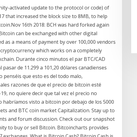
ity-activated update to the protocol or code) of
17 that increased the block size to 8MB, to help
itcoin.Nov 16th 2018: BCH was hard forked again
 Bitcoin can be exchanged with other digital
 used as a means of payment by over 100,000 vendors
st cryptocurrency which works on a completely
kchain. Durante cinco minutos el par BTC/CAD
al pasar de 11.299 a 101,20 dólares canadienses
no penséis que esto es del todo malo,
ales razones de que el precio de bitcoin esté
19, no quiere decir que tal vez el precio no
 habríamos visto a bitcoin por debajo de los 5000
kets and BTC coin market Capitalization. Stay up to
ents and forum discussion. Check out our snapshot
y to buy or sell Bitcoin. Bitcoincharts provides
7 exchanges. What is Bitcoin Cash? Bitcoin Cash is