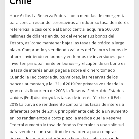
Chile
Hace 6 días La Reserva Federal toma medidas de emergencia
para contrarrestar del coronavirus al reducir su tasa de interés
referencial a casi cero e El banco central adquirirá 500.000
millones de dólares en títulos del vender sus bonos del
Tesoro, así como mantener bajas las tasas de crédito a largo
plazo. Comprando y vendiendo valores del Tesoro y bonos de
ahorro invirtiendo en bonos y en fondos de inversiones que
invierten principalmente en bonos—y El cupón de un bono es
la tasa de interés anual pagada sobre el dinero tomado
Cuando la Fed compra títulos/valores, las reservas de los
bancos aumentan, y la 31 Jul 2019 Por primera vez desde la
gran crisis financiera de 2008, la Reserva Federal de Estados
Unidos (Fed) disminuyó las tasas de interés. Y lo hizo 6 Feb
2018 La curva de rendimiento compara las tasas de interés a
diferentes parte de 2017, principalmente debido a un aumento
en los rendimientos a corto plazo. a medida que la Reserva
Federal aumenta la tasa de fondos federales o una solicitud
para vender ni una solicitud de una oferta para comprar
riesgos de tasas de interés y de tipos de cambio; segundo,